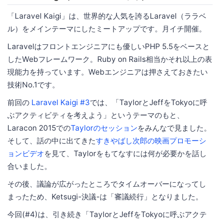
「Laravel Kaigi」は、世界的な人気を誇るLaravel（ララベ
ル）をメインテーマにしたミートアップです。月イチ開催。
Laravelはフロントエンジニアにも優しいPHP 5.5をベースと
したWebフレームワーク。Ruby on Rails相当かそれ以上の表
現能力を持っています。Webエンジニアは押さえておきたい
技術No.1です。
前回の
Laravel Kaigi #3
では、「TaylorとJeffをTokyoに呼
ぶアクティビティを考えよう」というテーマのもと、
Laracon 2015での
Taylorのセッション
をみんなで見ました。
そして、話の中に出てきた
すきやばし次郎の映画プロモーシ
ョンビデオ
を見て、Taylorをもてなすには何が必要かを話し
合いました。
その後、議論が広がったところでタイムオーバーになってし
まったため、Ketsugi-決議-は「審議続行」となりました。
今回(#4)は、引き続き「TaylorとJeffをTokyoに呼ぶアクテ