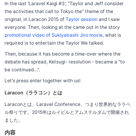
In the last 'Laravel Kaigi #3', "Taylor and Jeff consider
the activities that call to Tokyo the" theme of the
original, in Laracon 2015 of
Taylor session
and I saw
everyone. Then, looking at the came out in the story
promotional video of Sukiyabashi Jiro movie
, what is
required is to entertain the Taylor We talked.
Then, because it has become a time-over where the
debate has spread, Ketsugi- resolution - became a "to
be continued...".
Let's press enter together with us!
Laracon（ララコン）とは
Laraconとは、Laravel Conference、つまり世界的なララベ
ル祭りです。2015年はルイビルとアムステルダムで開催され
ました。
内容