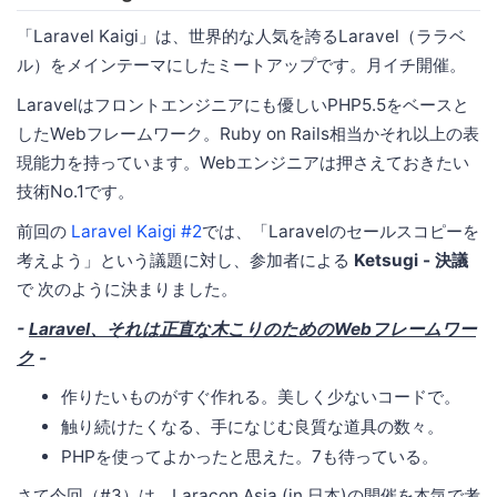
「Laravel Kaigi」は、世界的な人気を誇るLaravel（ララベ
ル）をメインテーマにしたミートアップです。月イチ開催。
Laravelはフロントエンジニアにも優しいPHP5.5をベースと
したWebフレームワーク。Ruby on Rails相当かそれ以上の表
現能力を持っています。Webエンジニアは押さえておきたい
技術No.1です。
前回の
Laravel Kaigi #2
では、「Laravelのセールスコピーを
考えよう」という議題に対し、参加者による
Ketsugi - 決議
で 次のように決まりました。
-
Laravel、それは正直な木こりのためのWebフレームワー
ク
-
作りたいものがすぐ作れる。美しく少ないコードで。
触り続けたくなる、手になじむ良質な道具の数々。
PHPを使ってよかったと思えた。7も待っている。
さて今回（#3）は、Laracon Asia (in 日本)の開催を本気で考